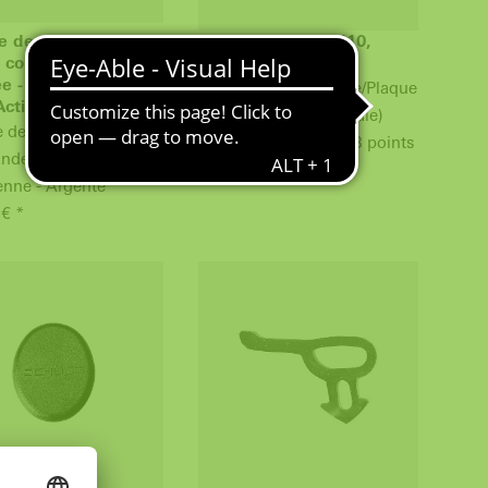
e de fenêtre à
Clé 2W005, 4W1410,
 - commande
2D157
e - anti-bactérienne
Gâche de verrouillage/Plaque
ctive
de verrouillage (centrale)
 de fenêtre à ficher -
pour verrouillage en 3 points
e inversée - anti-
à partir de: 15,32 €
enne - Argenté
 € *