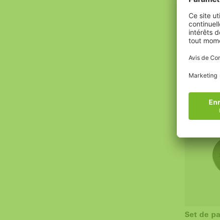
Serrure 1
mortaiser
Serrure 1 
122,00 € 
Set de pa