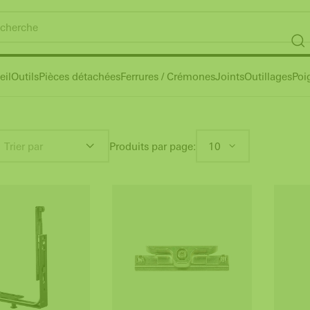
eil
Outils
Pièces détachées
Ferrures / Crémones
Joints
Outillages
Poi
Trier par
Produits par page:
10