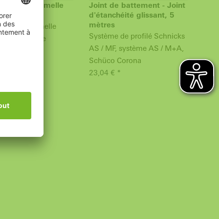
ons de paumelle
Joint de battement - Joint
2 bras
d'étanchéité glissant, 5
mètres
ons de paumelle
Système de profilé Schnicks
 bras de 2ème
AS / MF, système AS / M+A,
ion
Schüco Corona
 *
23,04 € *