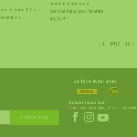
Joint de battement
melle porte 3 bras
périphérique pour fenêtre
énération
40,33 € *
1
…
8
9
10
…
15
Se faire livrer avec
Suivez-nous sur
Nouveaux produits, offres et conseil
S'INSCRIRE