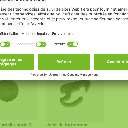
 point à
Loqueteau à têtière
Capuch
(nouvelle ferrure) Corona
porte 
CT 70/SI 82
point à mortaiser
Capuch
Poignée de fenêtre / Schüco
*
porte 2
Ferrure de systèmes /
générat
Systèmes de profilés Schüco
33,26 €
Corona AS 60 / CT 70 / SI 82
à partir de: 24,30 €
umelle porte 3
Joint de battement