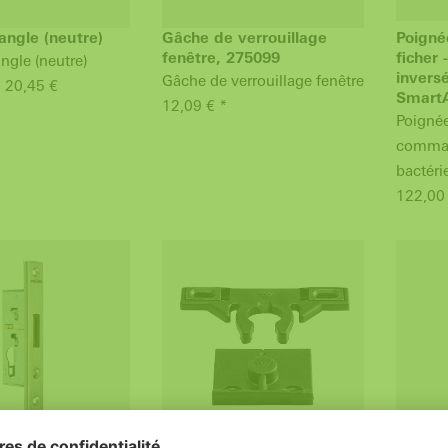
angle (neutre)
Gâche de verrouillage
Poigné
fenêtre, 275099
ficher
ngle (neutre)
inversé
Gâche de verrouillage fenêtre
: 20,45 €
SmartA
12,09 € *
Poignée
command
bactéri
122,00