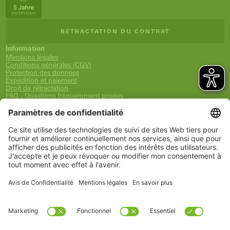
RÉTRACTATION DU CONTRAT
Information
Mentions légales
Conditions générales (CGV)
Protection des données
Expédition et paiement
Droit de rétractation
FAQ - Questions fréquemment posées
Déclaration d´accessibilité
Newsletter
Service
Panier
Liste de souhaits
Mon compte
www.schueco.com
shop@schueco.com
Nos
marques
Toutes les marques
Schüco International KG