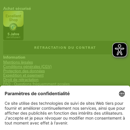
Achat sécurisé
RÉTRACTATION DU CONTRAT
Information
Mentions légales
Conditions générales (CGV)
Protection des données
Expédition et paiement
Droit de rétractation
FAQ - Questions fréquemment posées
Déclaration d´accessibilité
Newsletter
Service
Panier
Liste de souhaits
Mon compte
www.schueco.com
shop@schueco.com